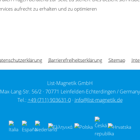
ervices aufrecht zu erhalten und zu optimieren
atenschutzerklärung
Barrierefreiheitserklärung
Sitemap
Inte
List-Magnetik GmbH
Max-Lang-Str. 56/2 ·
70771 Leinfelden-Echterdingen / Germany
Tel.:
+49 (711) 903631-0
·
info@list-magnetik.de