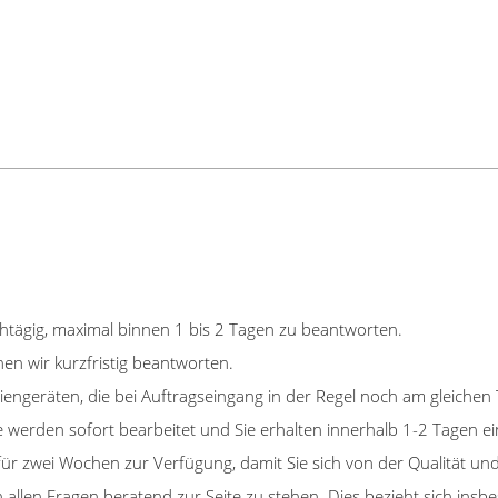
tägig, maximal binnen 1 bis 2 Tagen zu beantworten.
en wir kurzfristig beantworten.
iengeräten, die bei Auftragseingang in der Regel noch am gleichen
 werden sofort bearbeitet und Sie erhalten innerhalb 1-2 Tagen e
e für zwei Wochen zur Verfügung, damit Sie sich von der Qualität
 in allen Fragen beratend zur Seite zu stehen. Dies bezieht sich in