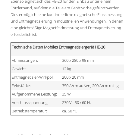
Ebenso eignet sich das HE-20 für den Einbau unter einem
Förderband, auf dem die Teile am Gerät vorbeigeführt werden.
Dies ermöglicht eine kontinuierliche magnetische Flussmessung
und Entmagnetisierung in industriellen Anwendungen, in denen
eine gleichmäßige Magnetfeldmessung und Entmagnetisierung
erforderlich ist.
Technische Daten Mobiles Entmagnetisiergerät HE-20
Abmessungen:
360 x 280 x 95 mm
Gewicht:
12 kg
Entmagnetisier-Wirkpol:
200 x 20 mm
Feldstärke:
350 A/cm außen, 200 A/cm mittig
Aufgenommene Leistung:
35 W
Anschlussspannung:
230 V - 50 / 60 Hz
Betriebstemperatur:
ca. 50 °C