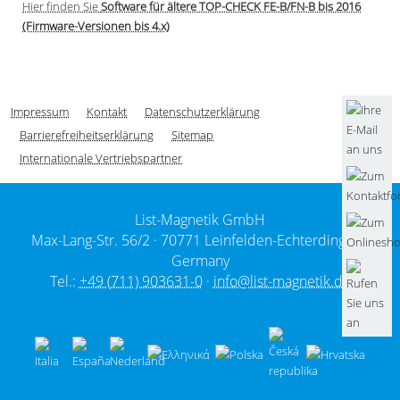
Hier finden Sie
Software für ältere TOP-CHECK FE-B/FN-B bis 2016
(Firmware-Versionen bis 4.x)
Impressum
Kontakt
Datenschutzerklärung
Barrierefreiheitserklärung
Sitemap
Internationale Vertriebspartner
List-Magnetik GmbH
Max-Lang-Str. 56/2 ·
70771 Leinfelden-Echterdingen /
Germany
Tel.:
+49 (711) 903631-0
·
info@list-magnetik.de