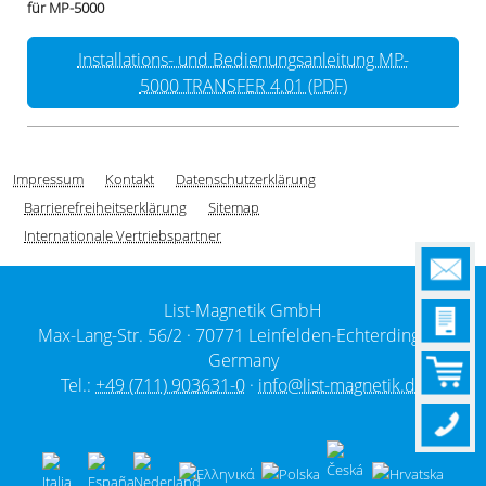
für MP-5000
Installations- und Bedienungsanleitung MP-
5000 TRANSFER 4.01 (PDF)
Impressum
Kontakt
Datenschutzerklärung
Barrierefreiheitserklärung
Sitemap
Internationale Vertriebspartner
List-Magnetik GmbH
Max-Lang-Str. 56/2 ·
70771 Leinfelden-Echterdingen /
Germany
Tel.:
+49 (711) 903631-0
·
info@list-magnetik.de