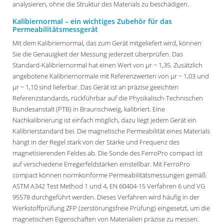
analysieren, ohne die Struktur des Materials zu beschädigen.
Kalibiernormal – ein wichtiges Zubehör für das
Permeabilitätsmessgerät
Mit dem Kalibriernormal, das zum Gerät mitgeliefert wird, können
Sie die Genauigkeit der Messung jederzeit überprüfen. Das
Standard-Kalibriernormal hat einen Wert von µr ~ 1,35. Zusätzlich
angebotene Kalibriernormale mit Referenzwerten von µr ~ 1,03 und
µr ~ 1,10 sind lieferbar. Das Gerät ist an präzise geeichten
Referenzstandards, rückführbar auf die Physikalisch-Technischen
Bundesanstalt (PTB) in Braunschweig, kalibriert. Eine
Nachkalibrierung ist einfach möglich, dazu liegt jedem Gerät ein
Kalibrierstandard bei. Die magnetische Permeabilität eines Materials
hängt in der Regel stark von der Stärke und Frequenz des
magnetisierenden Feldes ab. Die Sonde des FerroPro compact ist
auf verschiedene Erregerfeldstärken einstellbar. Mit FerroPro
compact können normkonforme Permeabilitätsmessungen gemäß
ASTM A342 Test Method 1 und 4, EN 60404-15 Verfahren 6 und VG
95578 durchgeführt werden. Dieses Verfahren wird häufig in der
Werkstoffprüfung ZFP (zerstörungsfreie Prüfung) eingesetzt, um die
magnetischen Eigenschaften von Materialien präzise zu messen.