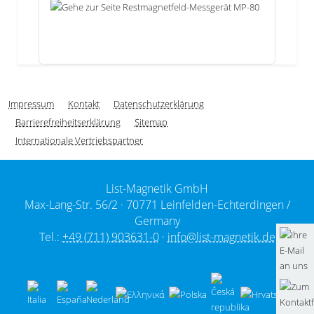
Impressum
Kontakt
Datenschutzerklärung
Barrierefreiheitserklärung
Sitemap
Internationale Vertriebspartner
List-Magnetik GmbH
Max-Lang-Str. 56/2 ·
70771 Leinfelden-Echterdingen /
Germany
Tel.:
+49 (711) 903631-0
·
info@list-magnetik.de