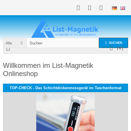
Alle
SUCHEN
(
0
)
Willkommen im List-Magnetik
Onlineshop
TOP-CHECK - Das Schichtdickenmessgerät im Taschenformat